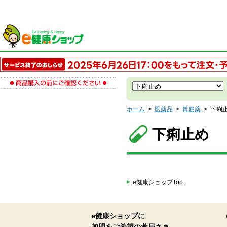
ホーム
>
医薬品
>
胃腸薬
>
下痢
下痢止め
e健康ショップTop
e健康ショップに