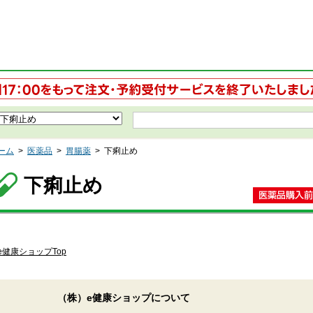
ーム
>
医薬品
>
胃腸薬
>
下痢止め
下痢止め
e健康ショップTop
（株）e健康ショップについて