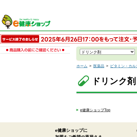
ホーム
>
医薬品
>
ビタミン・カル
ドリンク剤
e健康ショップTop
e健康ショップに