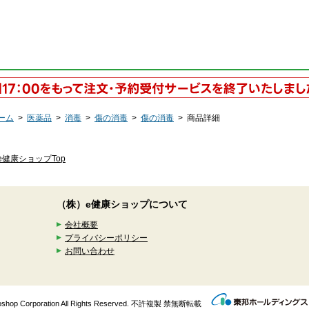
ーム
>
医薬品
>
消毒
>
傷の消毒
>
傷の消毒
>
商品詳細
e健康ショップTop
（株）e健康ショップについて
会社概要
プライバシーポリシー
お問い合わせ
enkoshop Corporation All Rights Reserved. 不許複製 禁無断転載