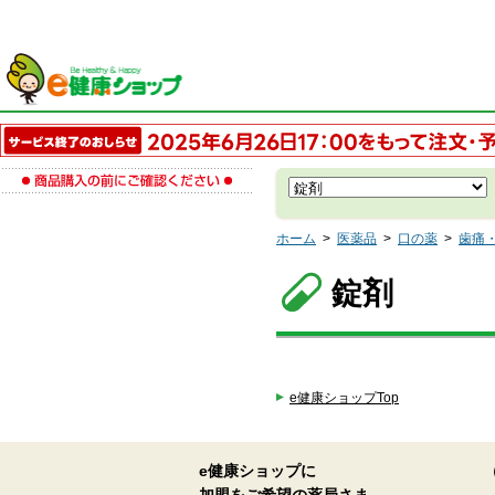
ホーム
>
医薬品
>
口の薬
>
歯痛
錠剤
e健康ショップTop
e健康ショップに