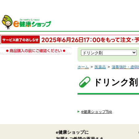
ホーム
>
医薬品
>
滋養強壮・虚弱
ドリンク剤
e健康ショップTop
e健康ショップに