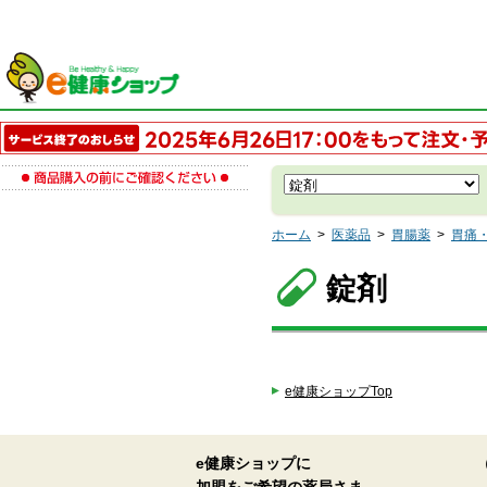
ホーム
>
医薬品
>
胃腸薬
>
胃痛
錠剤
e健康ショップTop
e健康ショップに