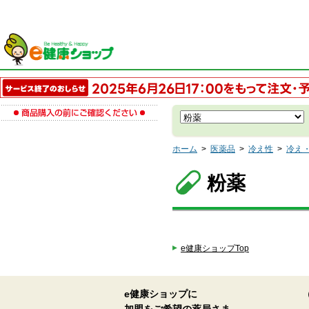
ホーム
>
医薬品
>
冷え性
>
冷え
粉薬
e健康ショップTop
e健康ショップに