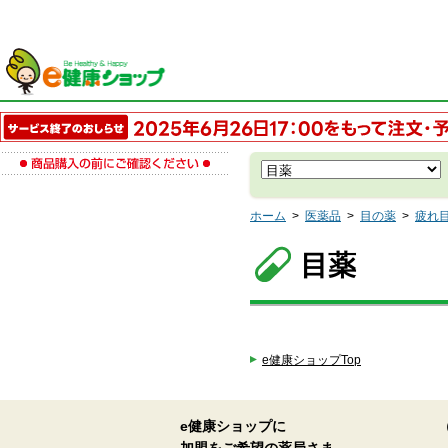
ホーム
>
医薬品
>
目の薬
>
疲れ
目薬
e健康ショップTop
e健康ショップに