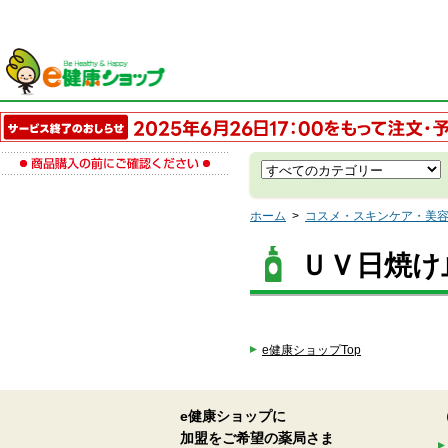
ホーム
>
コスメ・スキンケア・美
ＵＶ日焼け
e健康ショップTop
e健康ショップに
加盟をご希望の薬局さま