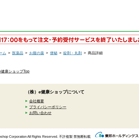
ーム
>
医薬品
>
お腹の薬
>
便秘
>
錠剤・丸剤
>
商品詳細
e健康ショップTop
（株）e健康ショップについて
会社概要
プライバシーポリシー
お問い合わせ
enkoshop Corporation All Rights Reserved. 不許複製 禁無断転載