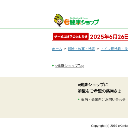
ホーム
>
掃除・炊事・洗濯
>
トイレ用洗剤・洗
e健康ショップTop
e健康ショップに
加盟をご希望の薬局さま
薬局・企業向けお問い合わせ
Copyright (c) 2019 eK