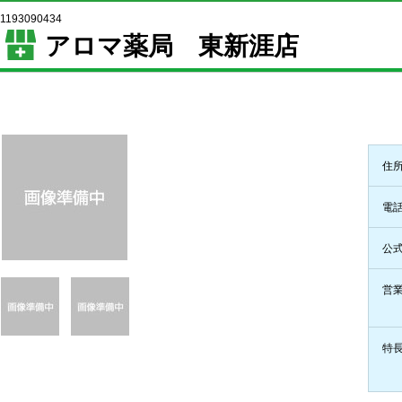
1193090434
アロマ薬局 東新涯店
住
電
公式
営
特