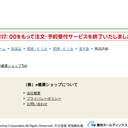
ーム
>
医薬品
>
肥満・むくみ
>
肥満・むくみ
>
漢方薬
>
商品詳細
e健康ショップTop
（株）e健康ショップについて
会社概要
プライバシーポリシー
お問い合わせ
enkoshop Corporation All Rights Reserved. 不許複製 禁無断転載