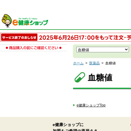
ホーム
>
医薬品
>
血糖値
血糖値
e健康ショップTop
e健康ショップに